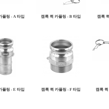
카플링 - A 타입
캠록 퀵 카플링 - B 타입
캠록 퀵
카플링 - E 타입
캠록 퀵 카플링 - F 타입
캠록 퀵 