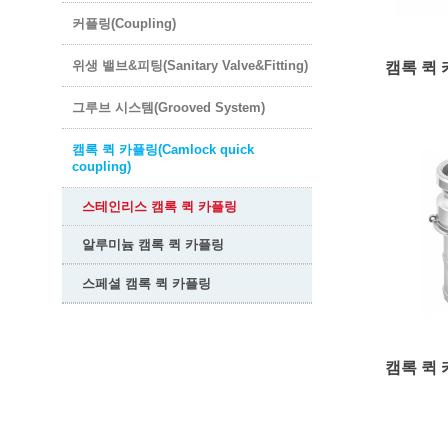
커플링(Coupling)
위생 밸브&피팅(Sanitary Valve&Fitting)
캠록 퀵 
그루브 시스템(Grooved System)
캠록 퀵 카플링(Camlock quick
coupling)
스테인리스 캠록 퀵 카플링
알루미늄 캠록 퀵 카플링
스페셜 캠록 퀵 카플링
캠록 퀵 