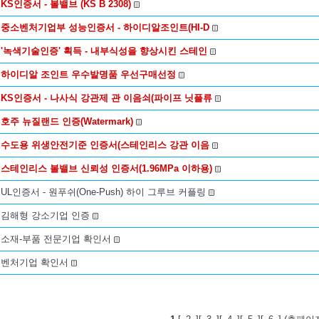
KS인증서 - 볼밸브 (KS B 2308)
중소벤처기업부 성능인증서 - 하이디알조인트(HI-D
'녹색기술인증' 획득 - 내부식성을 향상시킨 스테인
하이디알 조인트 우수발명품 우선구매선정
KS인증서 - 나사식 강관제 관 이음쇠(파이프 닛플류
호주 뉴질랜드 인증(Watermark)
수도용 위생안전기준 인증서(스테인리스 강관 이음
스테인리스 볼밸브 신뢰성 인증서(1.96MPa 이하용)
UL인증서 - 원푸쉬(One-Push) 하이 그루브 커플링
김해형 강소기업 인증
소재-부품 전문기업 확인서
벤처기업 확인서