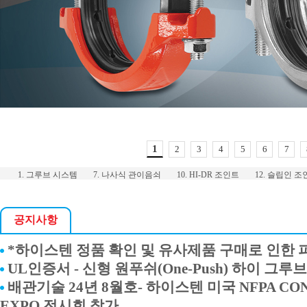
1
2
3
4
5
6
7
1. 그루브 시스템
7. 나사식 관이음쇠
10. HI-DR 조인트
12. 슬립인 
공지사항
*하이스텐 정품 확인 및 유사제품 구매로 인한 
UL인증서 - 신형 원푸쉬(One-Push) 하이 그루
배관기술 24년 8월호- 하이스텐 미국 NFPA CON
EXPO 전시회 참가