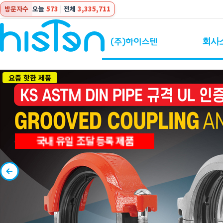
방문자수
오늘
573
|
전체
3,335,711
회사
요즘 핫한 제품
국내 유일 조달 등록 제품