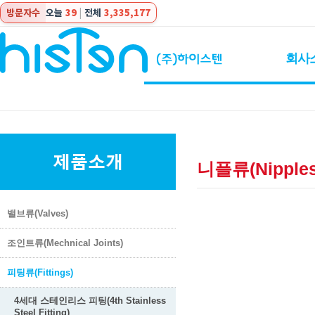
방문자수
오늘
39
|
전체
3,335,177
회사
니플류(Nipples
밸브류(Valves)
조인트류(Mechnical Joints)
피팅류(Fittings)
4세대 스테인리스 피팅(4th Stainless
Steel Fitting)