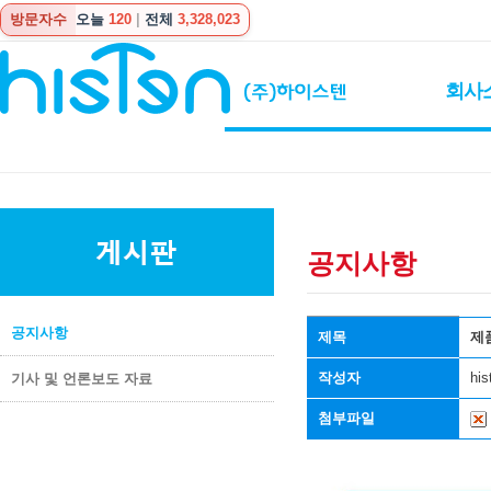
방문자수
오늘
120
|
전체
3,328,023
회사
공지사항
공지사항
제목
제
작성자
his
기사 및 언론보도 자료
첨부파일