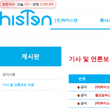
방문자수
오늘
117
|
전체
3,335,255
회사
기사 및 언론보
공지사항
번호
기사 및 언론보도 자료
공지
(주)하이스
공지
철강금속신
공지
(주)하이