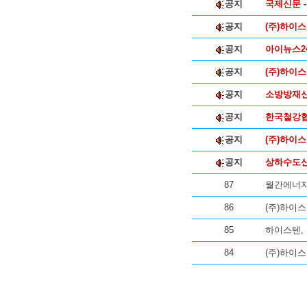
공지
국제신문 -
공지
(주)하이스
공지
아이뉴스2
공지
(주)하이
공지
소방방재신
공지
한국철강협
공지
(주)하이
공지
상하수도신문
87
월간에너지 
86
(주)하이
85
하이스텐,
84
(주)하이