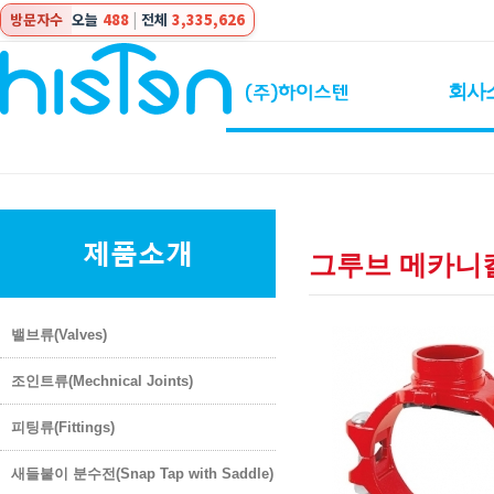
방문자수
오늘
488
|
전체
3,335,626
회사
그루브 메카니컬 티
밸브류(Valves)
조인트류(Mechnical Joints)
피팅류(Fittings)
새들붙이 분수전(Snap Tap with Saddle)